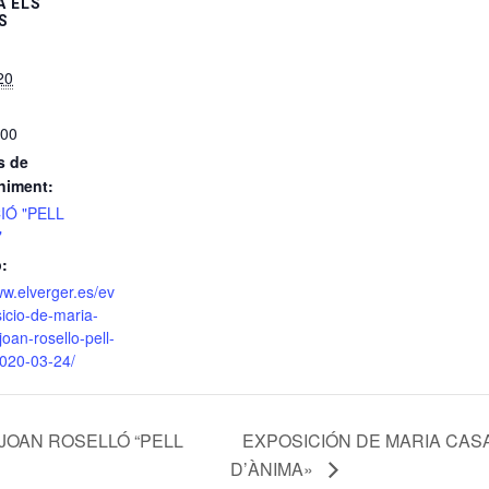
 ELS
S
20
:00
s de
niment:
IÓ "PELL
"
:
ww.elverger.es/ev
icio-de-maria-
joan-rosello-pell-
020-03-24/
 JOAN ROSELLÓ “PELL
EXPOSICIÓN DE MARIA CAS
D’ÀNIMA»