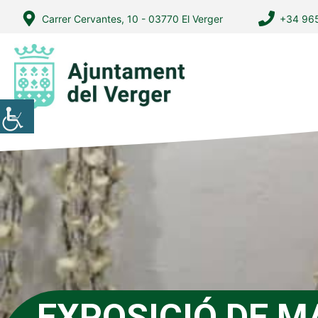
Vés
Carrer Cervantes, 10 - 03770 El Verger
+34 965
al
contingut
EXPOSICIÓ DE M