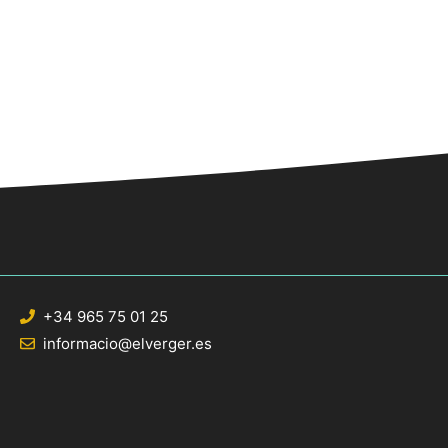
+34 965 75 01 25
informacio@elverger.es