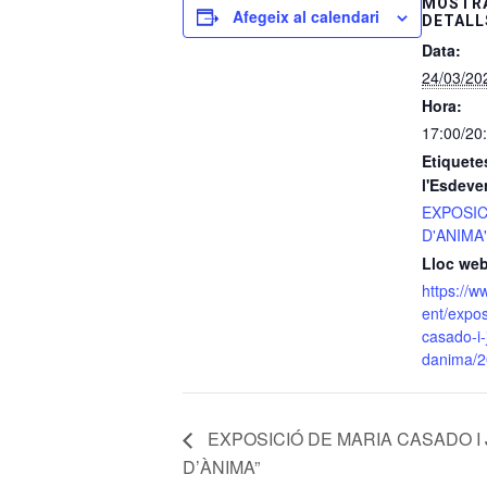
MOSTRA
Afegeix al calendari
DETALL
Data:
24/03/20
Hora:
17:00/20
Etiquete
l'Esdeve
EXPOSIC
D'ANIMA
Lloc web
https://w
ent/expos
casado-i-
danima/2
EXPOSICIÓ DE MARIA CASADO I
D’ÀNIMA”