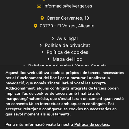
informacio@elverger.es
Carrer Cervantes, 10
03770 - El Verger, Alicante.
Avis legal
Política de privacitat
Política de cookies
Mapa del lloc
Política de privacitat Xarxes Socials
Aquest lloc web utilitza cookies pròpies i de tercers, necessàries
per al funcionament del lloc i per a mesurar i analitzar la
navegació, que només s'instal·larà si vosté les accepta.
Addicionalment, alguns continguts integrats de tercers poden
implicar l'ús de cookies de tercers amb finalitats de
màrqueting/multimèdia, que s'instal·laran únicament quan vosté
ho consenta i/o en interactuar amb aquests continguts. Pot
© 2020 Web desarrollada por el Servicio de Informática de Diputación
acceptar, rebutjar o configurar les cookies no necessàries en
de Alicante
qualsevol moment als
ajustaments
.
Per a més informació visite la nostra
Política de cookies
.