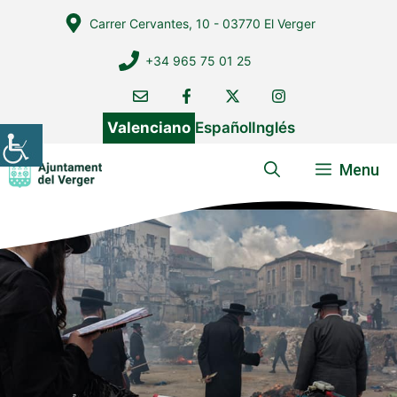
Vés
Carrer Cervantes, 10 - 03770 El Verger
al
contingut
+34 965 75 01 25
Valenciano
Español
Inglés
Menu