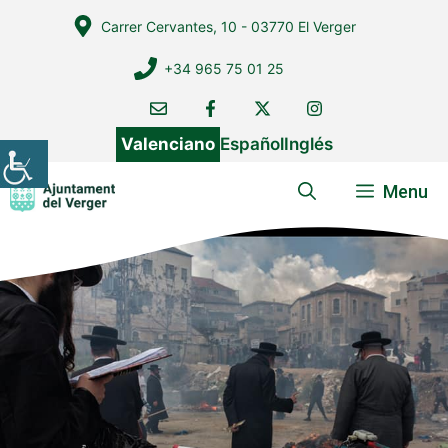
Vés
Carrer Cervantes, 10 - 03770 El Verger
al
contingut
+34 965 75 01 25
Valenciano
Español
Inglés
Menu