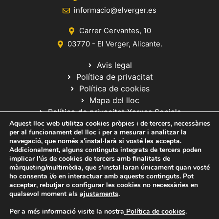
informacio@elverger.es
Carrer Cervantes, 10
03770 - El Verger, Alicante.
Avis legal
Política de privacitat
Política de cookies
Mapa del lloc
Política de privacitat Xarxes Socials
Aquest lloc web utilitza cookies pròpies i de tercers, necessàries
per al funcionament del lloc i per a mesurar i analitzar la
navegació, que només s'instal·larà si vosté les accepta.
Addicionalment, alguns continguts integrats de tercers poden
implicar l'ús de cookies de tercers amb finalitats de
màrqueting/multimèdia, que s'instal·laran únicament quan vosté
ho consenta i/o en interactuar amb aquests continguts. Pot
© 2020 Web desarrollada por el Servicio de Informática de Diputación
acceptar, rebutjar o configurar les cookies no necessàries en
de Alicante
qualsevol moment als
ajustaments
.
Per a més informació visite la nostra
Política de cookies
.