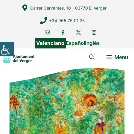
Vés
Carrer Cervantes, 10 - 03770 El Verger
al
contingut
+34 965 75 01 25
Valenciano
Español
Inglés
Menu