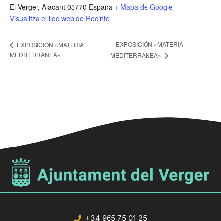
El Verger
,
Alacant
03770
España
+ Mapa de Google
Visualitza el lloc web de Recinte
EXPOSICIÓN «MATERIA
EXPOSICIÓN «MATERIA
MEDITERRANEA»
MEDITERRANEA»
+34 965 75 01 25