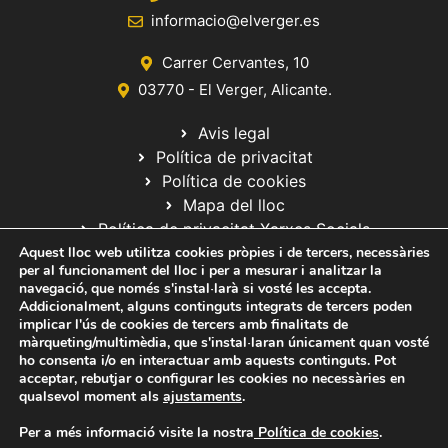
informacio@elverger.es
Carrer Cervantes, 10
03770 - El Verger, Alicante.
Avis legal
Política de privacitat
Política de cookies
Mapa del lloc
Política de privacitat Xarxes Socials
Aquest lloc web utilitza cookies pròpies i de tercers, necessàries
per al funcionament del lloc i per a mesurar i analitzar la
navegació, que només s'instal·larà si vosté les accepta.
Addicionalment, alguns continguts integrats de tercers poden
implicar l'ús de cookies de tercers amb finalitats de
màrqueting/multimèdia, que s'instal·laran únicament quan vosté
ho consenta i/o en interactuar amb aquests continguts. Pot
© 2020 Web desarrollada por el Servicio de Informática de Diputación
acceptar, rebutjar o configurar les cookies no necessàries en
de Alicante
qualsevol moment als
ajustaments
.
Per a més informació visite la nostra
Política de cookies
.