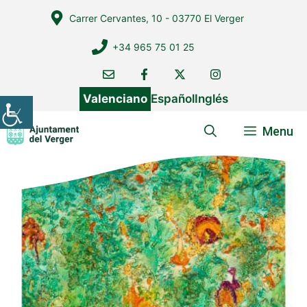
Vés
Carrer Cervantes, 10 - 03770 El Verger
al
contingut
+34 965 75 01 25
Valenciano
Español
Inglés
Menu