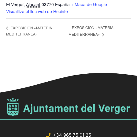
El Verger
,
Alacant
03770
España
+ Mapa de Google
Visualitza el lloc web de Recinte
EXPOSICIÓN «MATERIA
EXPOSICIÓN «MATERIA
MEDITERRANEA»
MEDITERRANEA»
+34 965 75 01 25