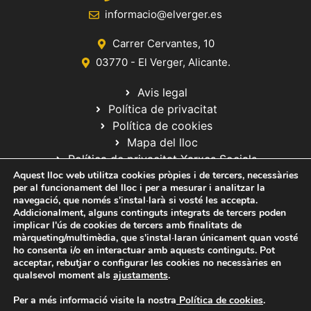
informacio@elverger.es
Carrer Cervantes, 10
03770 - El Verger, Alicante.
Avis legal
Política de privacitat
Política de cookies
Mapa del lloc
Política de privacitat Xarxes Socials
Aquest lloc web utilitza cookies pròpies i de tercers, necessàries
per al funcionament del lloc i per a mesurar i analitzar la
navegació, que només s'instal·larà si vosté les accepta.
Addicionalment, alguns continguts integrats de tercers poden
implicar l'ús de cookies de tercers amb finalitats de
màrqueting/multimèdia, que s'instal·laran únicament quan vosté
ho consenta i/o en interactuar amb aquests continguts. Pot
© 2020 Web desarrollada por el Servicio de Informática de Diputación
acceptar, rebutjar o configurar les cookies no necessàries en
de Alicante
qualsevol moment als
ajustaments
.
Per a més informació visite la nostra
Política de cookies
.