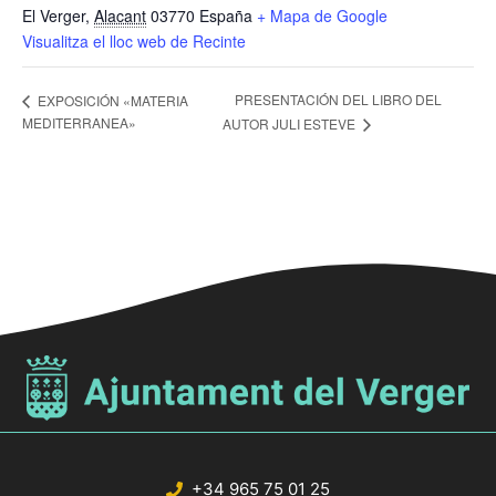
El Verger
,
Alacant
03770
España
+ Mapa de Google
Visualitza el lloc web de Recinte
PRESENTACIÓN DEL LIBRO DEL
EXPOSICIÓN «MATERIA
MEDITERRANEA»
AUTOR JULI ESTEVE
+34 965 75 01 25