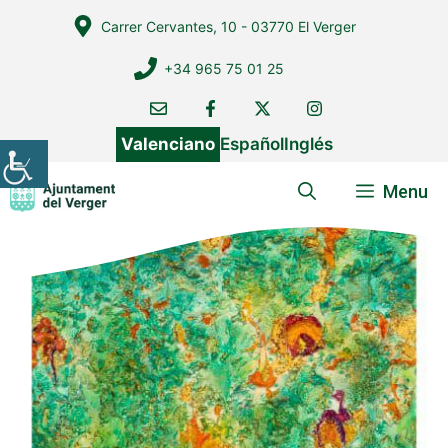
Vés
Carrer Cervantes, 10 - 03770 El Verger
al
contingut
+34 965 75 01 25
Valenciano
Español
Inglés
Menu