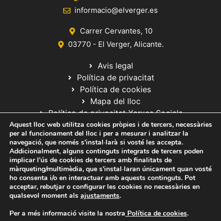
informacio@elverger.es
Carrer Cervantes, 10
03770 - El Verger, Alicante.
Avis legal
Política de privacitat
Política de cookies
Mapa del lloc
Política de privacitat Xarxes Socials
Aquest lloc web utilitza cookies pròpies i de tercers, necessàries
per al funcionament del lloc i per a mesurar i analitzar la
navegació, que només s'instal·larà si vosté les accepta.
Addicionalment, alguns continguts integrats de tercers poden
implicar l'ús de cookies de tercers amb finalitats de
màrqueting/multimèdia, que s'instal·laran únicament quan vosté
ho consenta i/o en interactuar amb aquests continguts. Pot
© 2020 Web desarrollada por el Servicio de Informática de Diputación
acceptar, rebutjar o configurar les cookies no necessàries en
de Alicante
qualsevol moment als
ajustaments
.
Per a més informació visite la nostra
Política de cookies
.