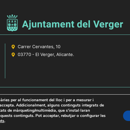
Carrer Cervantes, 10
03770 - El Verger, Alicante.
sàries per al funcionament del lloc i per a mesurar i
s accepta. Addicionalment, alguns continguts integrats de
itats de màrqueting/multimèdia, que s'instal·laran
icante
uests continguts. Pot acceptar, rebutjar o configurar les
nts
.