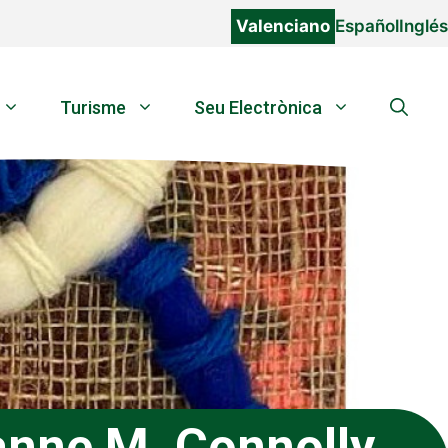
Valenciano
Español
Inglés
Turisme
Seu Electrònica
anne M. Connolly