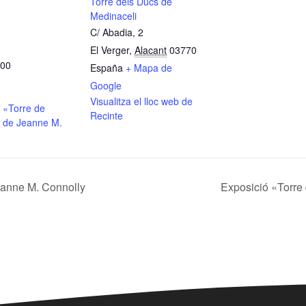
Torre dels Ducs de
Medinaceli
C/ Abadia, 2
El Verger
,
Alacant
03770
:00
España
+ Mapa de
Google
Visualitza el lloc web de
 «Torre de
Recinte
 de Jeanne M.
eanne M. Connolly
Exposició «Torre