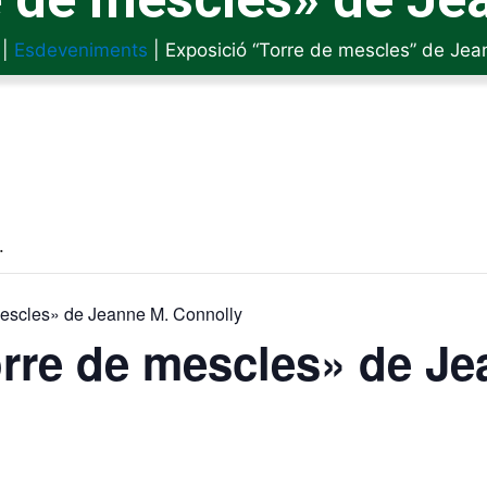
|
Esdeveniments
|
Exposició “Torre de mescles” de Jea
.
mescles» de Jeanne M. Connolly
rre de mescles» de Je