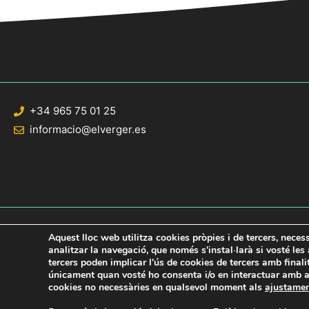
+34 965 75 01 25
informacio@elverger.es
Aquest lloc web utilitza cookies pròpies i de tercers, neces
analitzar la navegació, que només s'instal·larà si vosté le
tercers poden implicar l'ús de cookies de tercers amb final
© 2020 Web desarrollada por el Servicio de Informática de Diputación de Al
únicament quan vosté ho consenta i/o en interactuar amb aq
cookies no necessàries en qualsevol moment als
ajustame