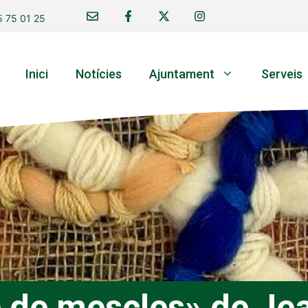
 75 01 25
Inici
Notícies
Ajuntament
Serveis
e de mescles» de Je