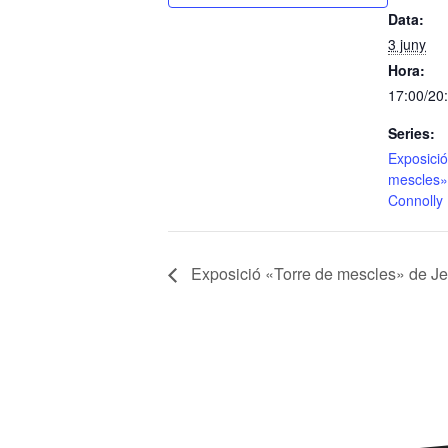
Data:
3 juny
Hora:
17:00/20
Series:
Exposició
mescles»
Connolly
Exposició «Torre de mescles» de J