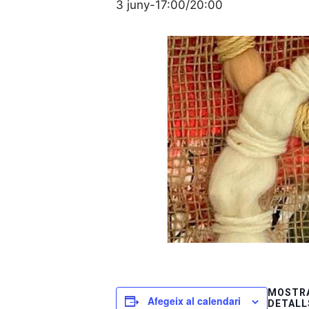
3 juny-17:00
/
20:00
MOSTRA
Afegeix al calendari
DETALL