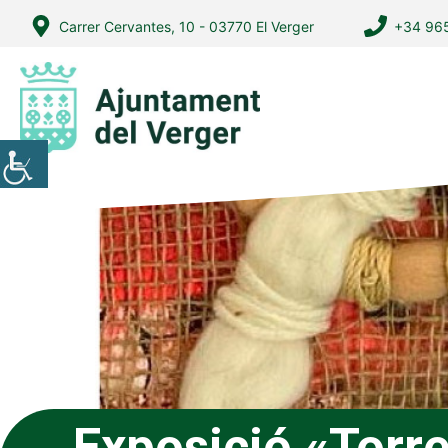
Vés
Carrer Cervantes, 10 - 03770 El Verger
+34 965
al
contingut
Exposició «Torr