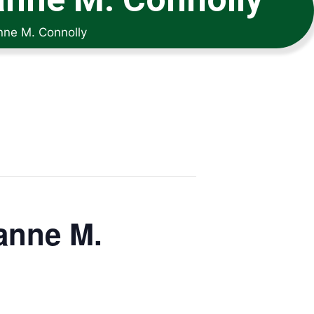
nne M. Connolly
anne M.