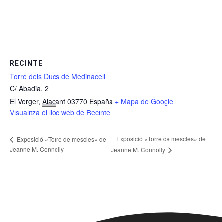
RECINTE
Torre dels Ducs de Medinaceli
C/ Abadia, 2
El Verger
,
Alacant
03770
España
+ Mapa de Google
Visualitza el lloc web de Recinte
Exposició «Torre de mescles» de
Exposició «Torre de mescles» de
Jeanne M. Connolly
Jeanne M. Connolly