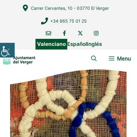
Vés
Carrer Cervantes, 10 - 03770 El Verger
al
contingut
+34 965 75 01 25
Valenciano
Español
Inglés
Menu