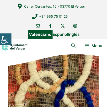
Vés
Carrer Cervantes, 10 - 03770 El Verger
al
contingut
+34 965 75 01 25
Valenciano
Español
Inglés
Menu