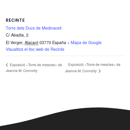
RECINTE
Torre dels Ducs de Medinaceli
C/ Abadia, 2
El Verger
,
Alacant
03770
España
+ Mapa de Google
Visualitza el lloc web de Recinte
Exposició «Torre de mescles» de
Exposició «Torre de mescles» de
Jeanne M. Connolly
Jeanne M. Connolly