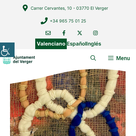
Vés
Carrer Cervantes, 10 - 03770 El Verger
al
contingut
+34 965 75 01 25
Valenciano
Español
Inglés
Menu