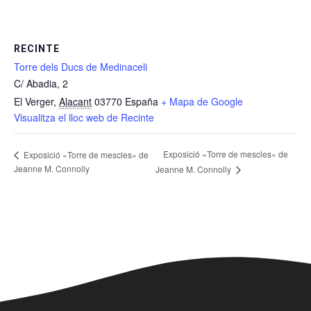
RECINTE
Torre dels Ducs de Medinaceli
C/ Abadia, 2
El Verger
,
Alacant
03770
España
+ Mapa de Google
Visualitza el lloc web de Recinte
Exposició «Torre de mescles» de
Exposició «Torre de mescles» de
Jeanne M. Connolly
Jeanne M. Connolly