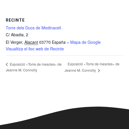
RECINTE
Torre dels Ducs de Medinaceli
C/ Abadia, 2
El Verger
,
Alacant
03770
España
+ Mapa de Google
Visualitza el lloc web de Recinte
Exposició «Torre de mescles» de
Exposició «Torre de mescles» de
Jeanne M. Connolly
Jeanne M. Connolly