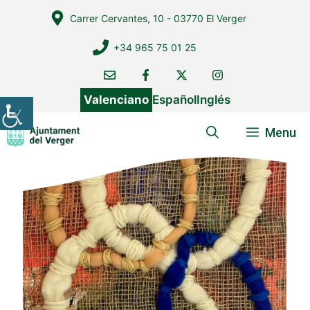
Vés
Carrer Cervantes, 10 - 03770 El Verger
al
contingut
+34 965 75 01 25
Valenciano
Español
Inglés
Menu