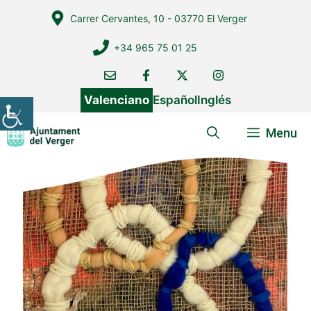
Vés
Carrer Cervantes, 10 - 03770 El Verger
al
contingut
+34 965 75 01 25
Valenciano
Español
Inglés
Menu