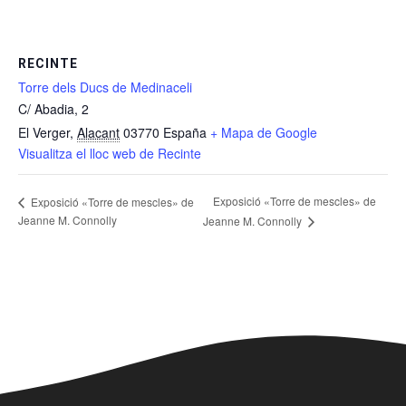
RECINTE
Torre dels Ducs de Medinaceli
C/ Abadia, 2
El Verger
,
Alacant
03770
España
+ Mapa de Google
Visualitza el lloc web de Recinte
Exposició «Torre de mescles» de
Exposició «Torre de mescles» de
Jeanne M. Connolly
Jeanne M. Connolly