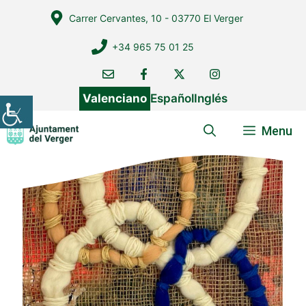
Vés
Carrer Cervantes, 10 - 03770 El Verger
al
contingut
+34 965 75 01 25
Valenciano
Español
Inglés
Menu