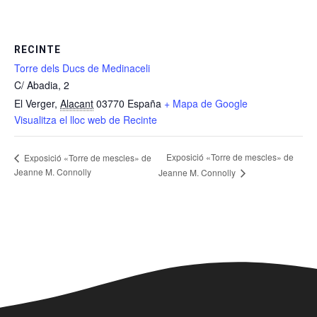
RECINTE
Torre dels Ducs de Medinaceli
C/ Abadia, 2
El Verger
,
Alacant
03770
España
+ Mapa de Google
Visualitza el lloc web de Recinte
Exposició «Torre de mescles» de
Exposició «Torre de mescles» de
Jeanne M. Connolly
Jeanne M. Connolly