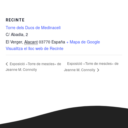
RECINTE
Torre dels Ducs de Medinaceli
C/ Abadia, 2
El Verger
,
Alacant
03770
España
+ Mapa de Google
Visualitza el lloc web de Recinte
Exposició «Torre de mescles» de
Exposició «Torre de mescles» de
Jeanne M. Connolly
Jeanne M. Connolly