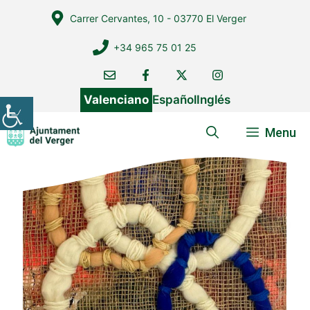
Vés
Carrer Cervantes, 10 - 03770 El Verger
al
contingut
+34 965 75 01 25
Valenciano
Español
Inglés
Menu