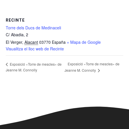
RECINTE
Torre dels Ducs de Medinaceli
C/ Abadia, 2
El Verger
,
Alacant
03770
España
+ Mapa de Google
Visualitza el lloc web de Recinte
Exposició «Torre de mescles» de
Exposició «Torre de mescles» de
Jeanne M. Connolly
Jeanne M. Connolly