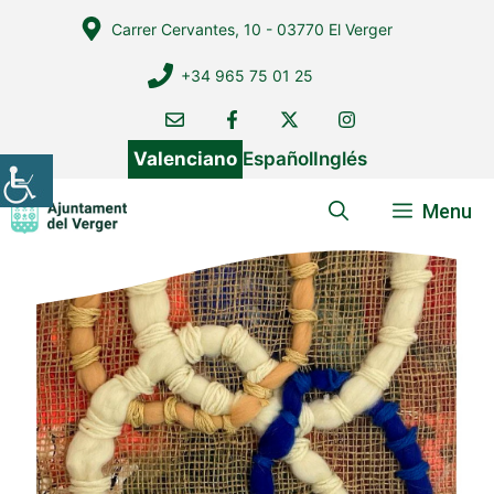
Vés
Carrer Cervantes, 10 - 03770 El Verger
al
contingut
+34 965 75 01 25
Valenciano
Español
Inglés
Menu