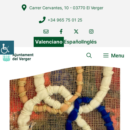
Vés
Carrer Cervantes, 10 - 03770 El Verger
al
contingut
+34 965 75 01 25
Valenciano
Español
Inglés
Menu