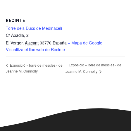
RECINTE
Torre dels Ducs de Medinaceli
C/ Abadia, 2
El Verger
,
Alacant
03770
España
+ Mapa de Google
Visualitza el lloc web de Recinte
Exposició «Torre de mescles» de
Exposició «Torre de mescles» de
Jeanne M. Connolly
Jeanne M. Connolly