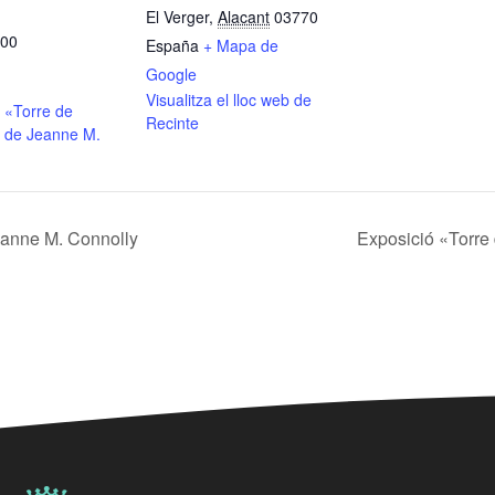
El Verger
,
Alacant
03770
:00
España
+ Mapa de
Google
Visualitza el lloc web de
 «Torre de
Recinte
 de Jeanne M.
eanne M. Connolly
Exposició «Torre