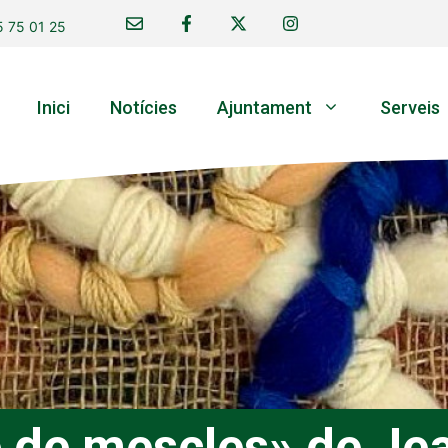
 75 01 25
Inici
Notícies
Ajuntament
Serveis
e de mescles» de Je