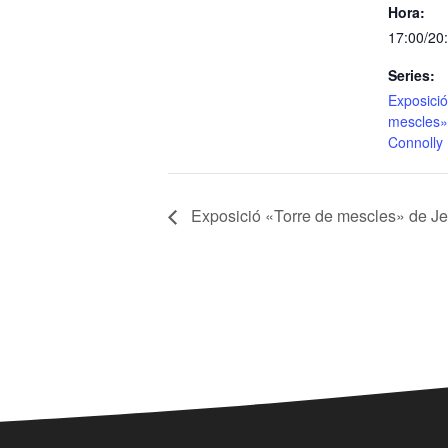
Hora:
17:00/20
Series:
Exposició
mescles»
Connolly
Exposició «Torre de mescles» de J