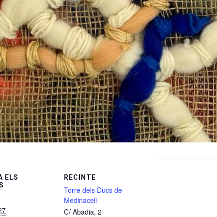
 ELS
RECINTE
S
Torre dels Ducs de
Medinaceli
27
C/ Abadia, 2