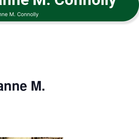
nne M. Connolly
anne M.