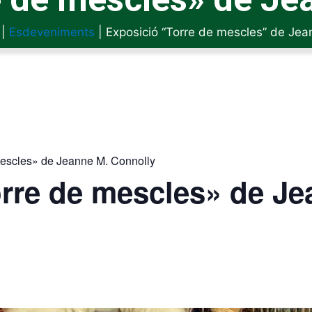
|
Esdeveniments
|
Exposició “Torre de mescles” de Jea
mescles» de Jeanne M. Connolly
rre de mescles» de Je