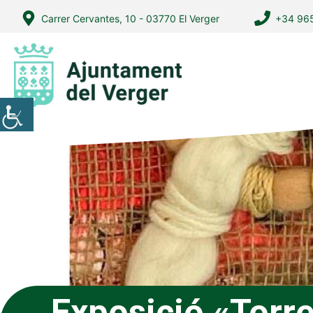
Vés
Carrer Cervantes, 10 - 03770 El Verger
+34 965
al
contingut
Exposició «Torr