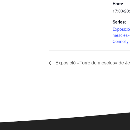
Hora:
17:00/20
Series:
Exposició
mescles»
Connolly
Exposició «Torre de mescles» de J