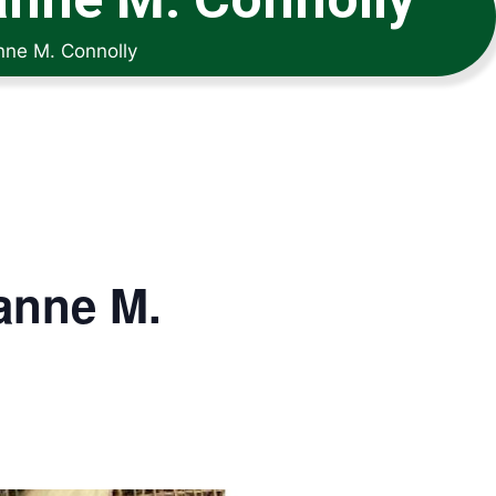
nne M. Connolly
anne M.