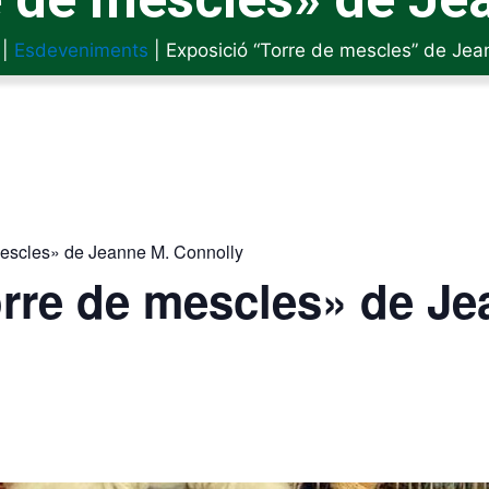
|
Esdeveniments
|
Exposició “Torre de mescles” de Jea
mescles» de Jeanne M. Connolly
rre de mescles» de Je