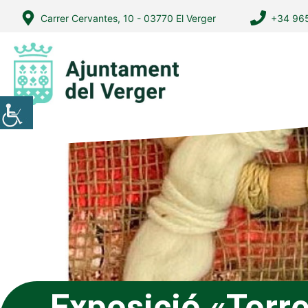
Vés
Carrer Cervantes, 10 - 03770 El Verger
+34 965
al
contingut
Exposició «Torr