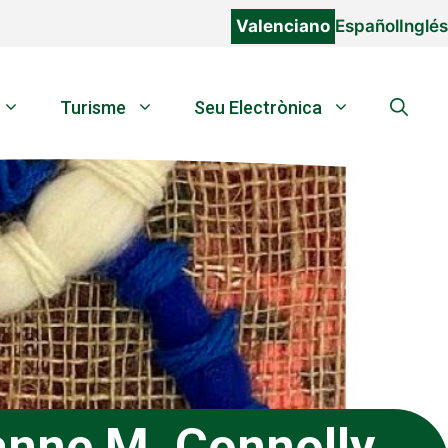
Valenciano
Español
Inglés
Turisme
Seu Electrònica
anne M. Connolly