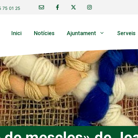
 75 01 25
Inici
Notícies
Ajuntament
Serveis
e de mescles» de Je