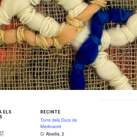
 ELS
RECINTE
S
Torre dels Ducs de
Medinaceli
27
C/ Abadia, 2