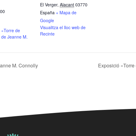
El Verger
,
Alacant
03770
:00
España
+ Mapa de
Google
Visualitza el lloc web de
 «Torre de
Recinte
 de Jeanne M.
eanne M. Connolly
Exposició «Torre