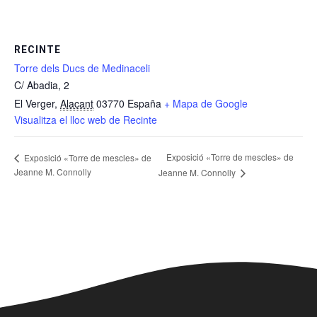
RECINTE
Torre dels Ducs de Medinaceli
C/ Abadia, 2
El Verger
,
Alacant
03770
España
+ Mapa de Google
Visualitza el lloc web de Recinte
Exposició «Torre de mescles» de
Exposició «Torre de mescles» de
Jeanne M. Connolly
Jeanne M. Connolly