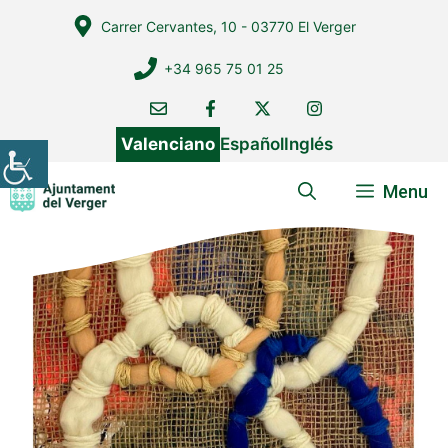
Vés
Carrer Cervantes, 10 - 03770 El Verger
al
contingut
+34 965 75 01 25
Valenciano
Español
Inglés
Menu