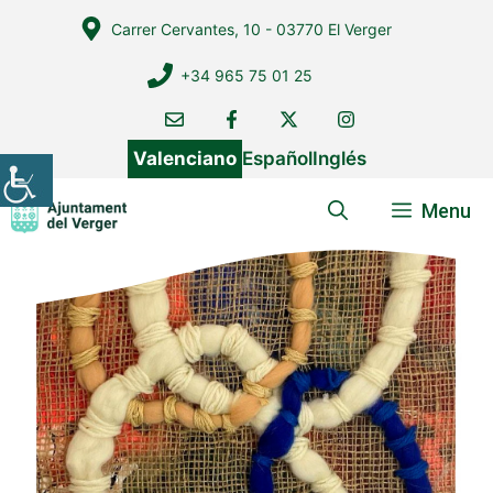
Vés
Carrer Cervantes, 10 - 03770 El Verger
al
contingut
+34 965 75 01 25
Valenciano
Español
Inglés
Menu