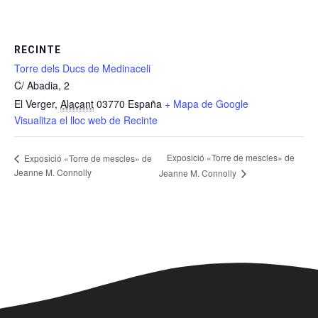
RECINTE
Torre dels Ducs de Medinaceli
C/ Abadia, 2
El Verger
,
Alacant
03770
España
+ Mapa de Google
Visualitza el lloc web de Recinte
Exposició «Torre de mescles» de
Exposició «Torre de mescles» de
Jeanne M. Connolly
Jeanne M. Connolly