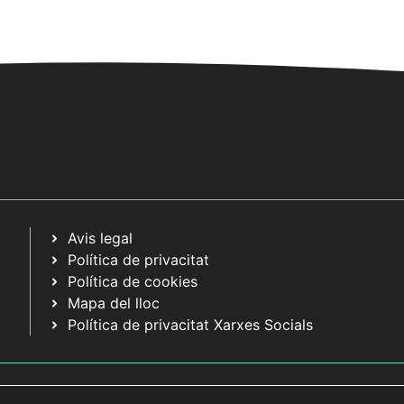
t
t
s
s
,
,
Avis legal
Política de privacitat
Política de cookies
Mapa del lloc
Política de privacitat Xarxes Socials