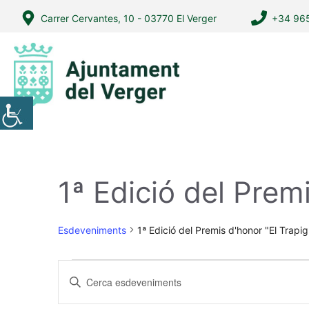
Vés
Carrer Cervantes, 10 - 03770 El Verger
+34 965
al
contingut
1ª Edició del Prem
Esdeveniments
1ª Edició del Premis d'honor "El Trapig
Esdeveniments
N
I
a
n