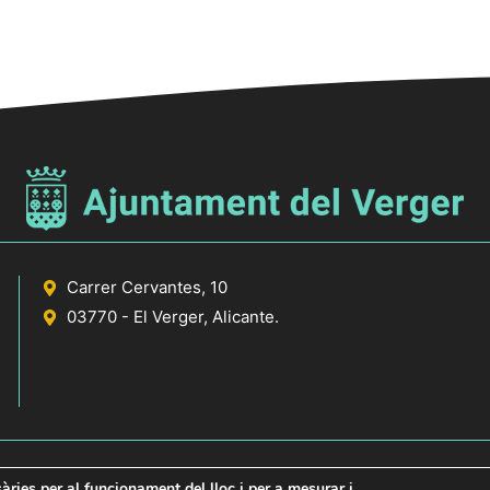
t
t
s
s
s
,
,
Carrer Cervantes, 10
03770 - El Verger, Alicante.
sàries per al funcionament del lloc i per a mesurar i