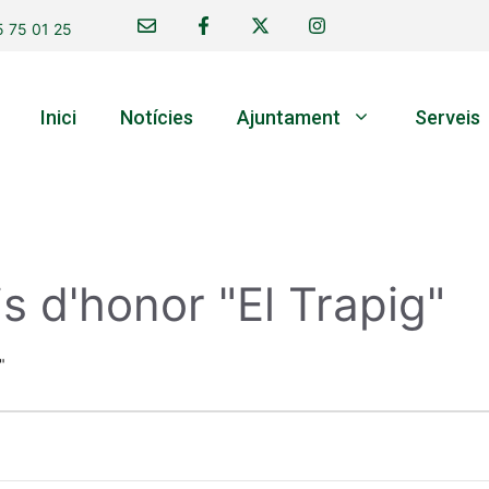
 75 01 25
Inici
Notícies
Ajuntament
Serveis
is d'honor "El Trapig"
"