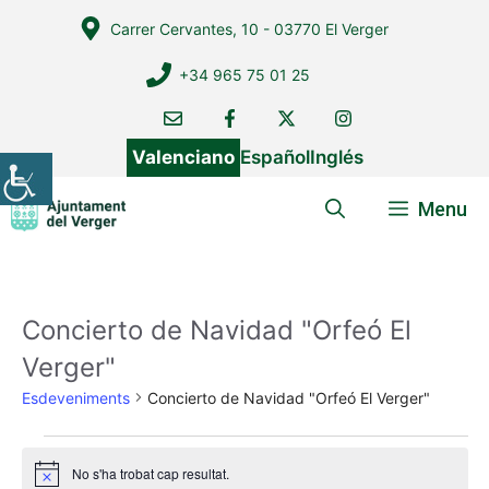
Vés
Carrer Cervantes, 10 - 03770 El Verger
al
contingut
+34 965 75 01 25
Valenciano
Español
Inglés
Menu
Concierto de Navidad "Orfeó El
Verger"
Esdeveniments
Concierto de Navidad "Orfeó El Verger"
Esdeveniments
No s'ha trobat cap resultat.
A