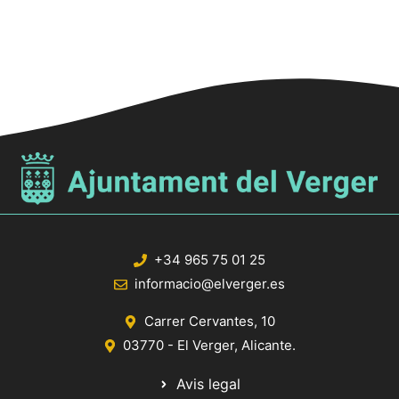
17:00
n
t
18:00
s
19:00
20:00
21:00
22:00
+34 965 75 01 25
23:00
informacio@elverger.es
:00
Carrer Cervantes, 10
03770 - El Verger, Alicante.
Avis legal