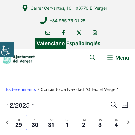
Vés
Carrer Cervantes, 10 - 03770 El Verger
al
contingut
+34 965 75 01 25
Valenciano
Español
Inglés
Menu
Esdeveniments
Concierto de Navidad "Orfeó El Verger"
12/2025
N
N
C
W
e
a
a
S
e
r
v
e
P
N
e
DL
DT
DC
DJ
DV
DS
DG
v
c
29
30
31
1
2
3
4
k
e
r
e
l
a
e
e
x