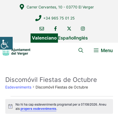
Vés
Carrer Cervantes, 10 - 03770 El Verger
al
contingut
+34 965 75 01 25
Valenciano
Español
Inglés
Menu
Discomóvil Fiestas de Octubre
Esdeveniments
Discomóvil Fiestas de Octubre
Esdeveniments
No hi ha cap esdeveniments programat per a 07/08/2026. Aneu
del
A
als
propers esdeveniments
.
v
07/08/2026
í