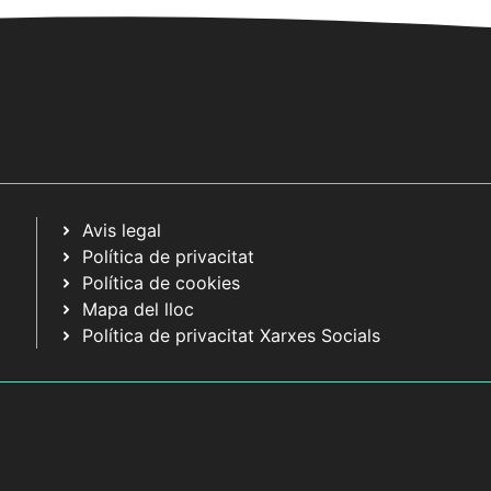
a
c
i
o
n
s
E
s
Avis legal
d
Política de privacitat
e
Política de cookies
v
Mapa del lloc
e
Política de privacitat Xarxes Socials
n
i
m
e
n