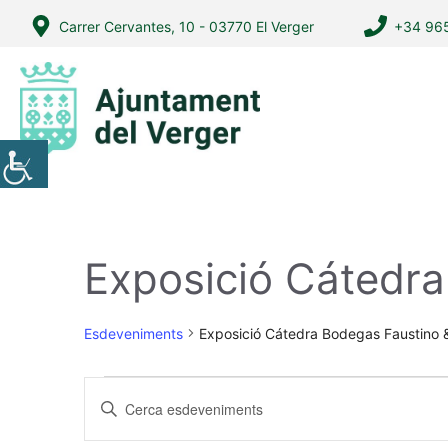
Vés
Carrer Cervantes, 10 - 03770 El Verger
+34 965
al
contingut
Exposició Cátedra
Esdeveniments
Exposició Cátedra Bodegas Faustino 
Esdeveniments
N
I
a
n