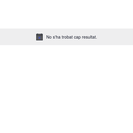
No s'ha trobat cap resultat.
A
v
í
s