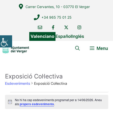
Vés
Carrer Cervantes, 10 - 03770 El Verger
al
contingut
+34 965 75 01 25
Valenciano
Español
Inglés
Menu
Exposició Col·lectiva
Esdeveniments
Exposició Col·lectiva
Esdeveniments
No hi ha cap esdeveniments programat per a 14/06/2026. Aneu
del
A
als
propers esdeveniments
.
v
14/06/2026
í