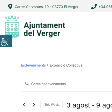
Vés
Carrer Cervantes, 10 - 03770 El Verger
+34 965
al
contingut
Esdeveniments
Exposició Col·lectiva
N
I
a
n
v
t
r
e
3 agost
 - 
9 ag
This Week
o
g