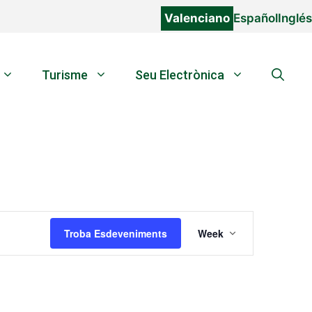
Valenciano
Español
Inglés
Turisme
Seu Electrònica
N
Troba Esdeveniments
Week
a
v
e
g
a