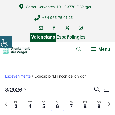
Vés
Carrer Cervantes, 10 - 03770 El Verger
al
contingut
+34 965 75 01 25
Valenciano
Español
Inglés
Menu
Esdeveniments
Exposició "El rincón del olvido"
8/2026
N
N
C
W
e
a
a
S
e
r
v
e
P
N
e
DL
DT
DC
DJ
DV
DS
DG
v
c
3
4
5
6
7
8
9
k
e
r
e
l
a
e
e
x