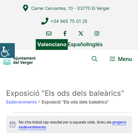
Vés
Carrer Cervantes, 10 - 03770 El Verger
al
contingut
+34 965 75 01 25
Valenciano
Español
Inglés
Menu
Exposició "Els ods dels baleàrics"
Esdeveniments
Exposició "Els ods dels baleàrics"
Esdeveniments
No s'ha trobat cap resultat per a aquesta vista. Aneu als
propers
A
esdeveniments
.
v
í