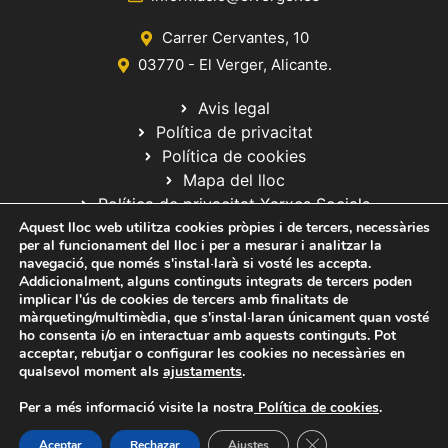
i
e
m
Carrer Cervantes, 10
n
e
03770 - El Verger, Alicante.
i
n
Avis legal
m
t
Política de privacitat
e
Política de cookies
n
Mapa del lloc
t
Política de privacitat Xarxes Socials
Aquest lloc web utilitza cookies pròpies i de tercers, necessàries
s
per al funcionament del lloc i per a mesurar i analitzar la
navegació, que només s'instal·larà si vosté les accepta.
Addicionalment, alguns continguts integrats de tercers poden
implicar l'ús de cookies de tercers amb finalitats de
màrqueting/multimèdia, que s'instal·laran únicament quan vosté
ho consenta i/o en interactuar amb aquests continguts. Pot
© 2020 Web desarrollada por el Servicio de Informática de Diputación
acceptar, rebutjar o configurar les cookies no necessàries en
de Alicante
qualsevol moment als
ajustaments
.
Per a més informació visite la nostra
Política de cookies
.
Tanca el bàner de ga
Aceptar
Rechazar
Ajustes