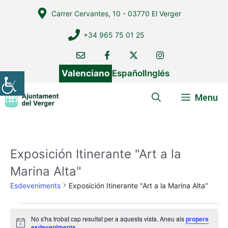
Vés
Carrer Cervantes, 10 - 03770 El Verger
al
contingut
+34 965 75 01 25
Valenciano
Español
Inglés
Menu
Exposición Itinerante "Art a la
Marina Alta"
Esdeveniments
Exposición Itinerante "Art a la Marina Alta"
Esdeveniments
No s'ha trobat cap resultat per a aquesta vista. Aneu als
propers
A
esdeveniments
.