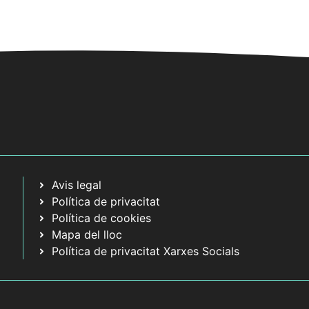
a
c
i
o
n
s
E
s
d
e
Avis legal
v
Política de privacitat
e
Política de cookies
n
Mapa del lloc
i
Política de privacitat Xarxes Socials
m
e
n