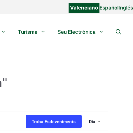
Valenciano
Español
Inglés
Turisme
Seu Electrònica
a"
N
Troba Esdeveniments
Dia
a
v