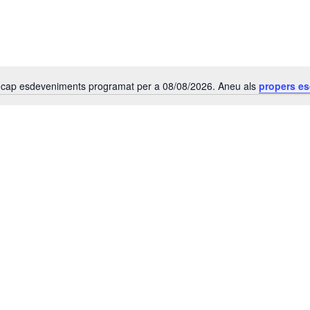
 cap esdeveniments programat per a 08/08/2026. Aneu als
propers e
A
v
í
s