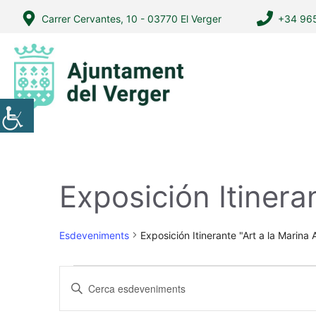
Vés
Carrer Cervantes, 10 - 03770 El Verger
+34 965
al
contingut
Exposición Itineran
Esdeveniments
Exposición Itinerante "Art a la Marina 
Esdeveniments
N
I
del
a
n