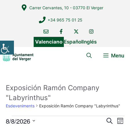
Vés
Carrer Cervantes, 10 - 03770 El Verger
al
contingut
+34 965 75 01 25
Valenciano
Español
Inglés
Menu
Exposición Ramón Company
"Labyrinthus"
Esdeveniments
Exposición Ramón Company "Labyrinthus"
Esdeveniments
8/8/2026
N
N
C
M
e
a
a
S
e