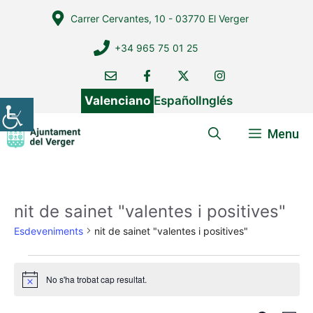
Vés
Carrer Cervantes, 10 - 03770 El Verger
al
contingut
+34 965 75 01 25
Valenciano
Español
Inglés
Menu
nit de sainet "valentes i positives"
Esdeveniments
nit de sainet "valentes i positives"
Esdeveniments
No s'ha trobat cap resultat.
A
v
í