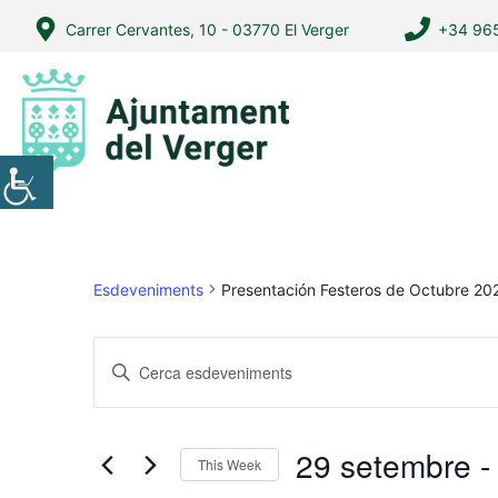
Vés
Carrer Cervantes, 10 - 03770 El Verger
+34 965
al
contingut
Esdeveniments
Presentación Festeros de Octubre 20
N
I
a
n
v
t
r
e
29 setembre
 -
This Week
o
g