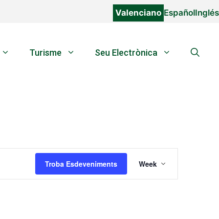
Valenciano
Español
Inglés
Turisme
Seu Electrònica
N
Troba Esdeveniments
Week
a
v
e
g
a