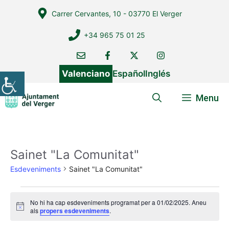
Vés
Carrer Cervantes, 10 - 03770 El Verger
al
contingut
+34 965 75 01 25
Valenciano
Español
Inglés
Menu
Sainet "La Comunitat"
Esdeveniments
Sainet "La Comunitat"
Esdeveniments
No hi ha cap esdeveniments programat per a 01/02/2025. Aneu
del
A
als
propers esdeveniments
.
v
01/02/2025
í