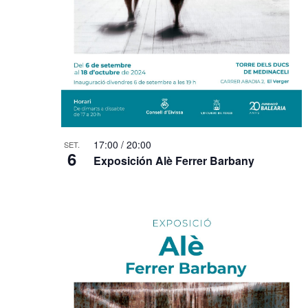
s
p
e
r
p
a
r
a
u
l
17:00
/
20:00
SET.
6
a
Exposición Alè Ferrer Barbany
c
l
a
u
.