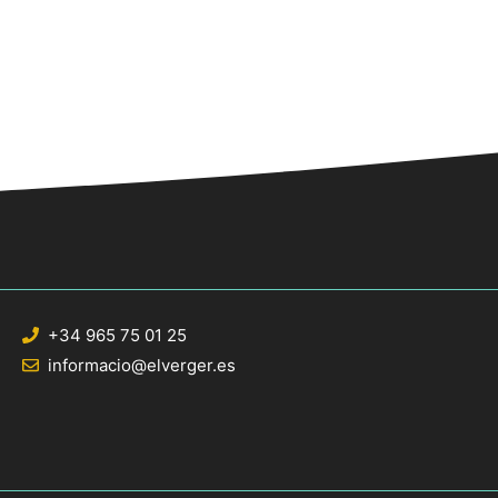
+34 965 75 01 25
informacio@elverger.es