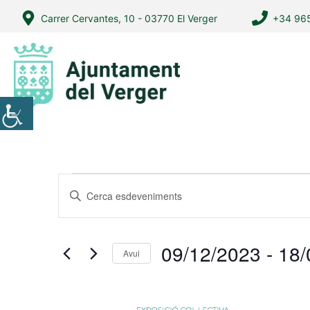
Vés
Carrer Cervantes, 10 - 03770 El Verger
+34 965
al
contingut
Esdeveniments
N
I
a
n
v
t
r
e
09/12/2023
 - 
18/
Avui
o
g
S
d
a
e
u
L
l