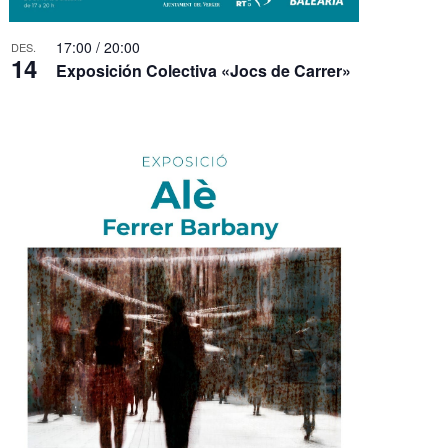
s
E
17:00
/
20:00
DES.
14
s
Exposición Colectiva «Jocs de Carrer»
d
e
v
e
n
i
m
e
n
t