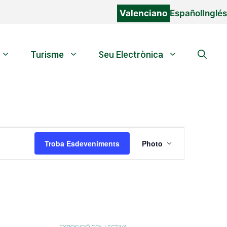
Valenciano
Español
Inglés
Turisme
Seu Electrònica
N
Troba Esdeveniments
Photo
a
v
e
g
a
c
i