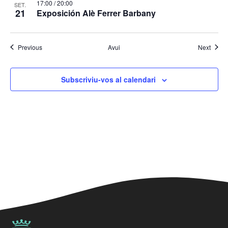
17:00
/
20:00
SET.
21
Exposición Alè Ferrer Barbany
Esdeveniments
Esdev
Previous
Avui
Next
Subscriviu-vos al calendari