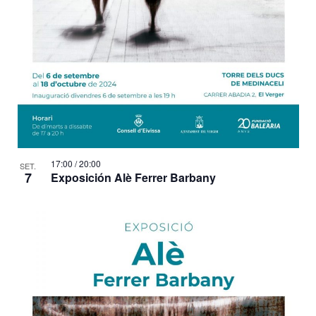
t
s
17:00
/
20:00
SET.
7
Exposición Alè Ferrer Barbany