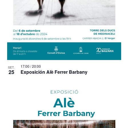
t
s
17:00
/
20:00
SET.
25
Exposición Alè Ferrer Barbany