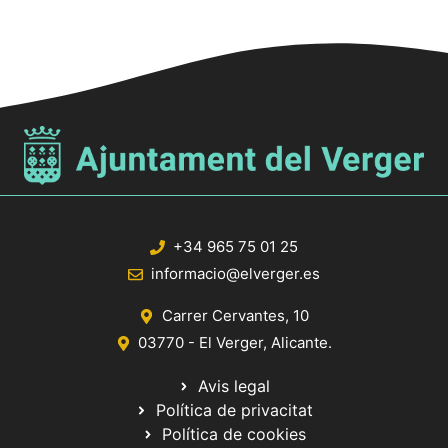
t
s
+34 965 75 01 25
informacio@elverger.es
Carrer Cervantes, 10
03770 - El Verger, Alicante.
Avis legal
Política de privacitat
Política de cookies