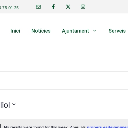
 75 01 25
Inici
Notícies
Ajuntament
Serveis
liol
No results were found for this week. Aneu als
propers esdevenime