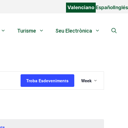
Valenciano
Español
Inglés
Turisme
Seu Electrònica
N
Troba Esdeveniments
Week
a
v
e
g
a
c
i
nts
.