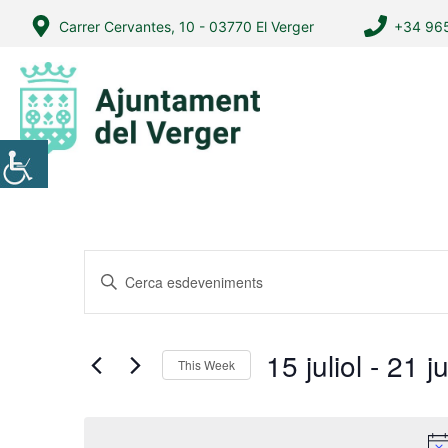
Vés
Carrer Cervantes, 10 - 03770 El Verger
+34 965
al
contingut
N
I
a
n
v
t
r
e
15 juliol
 - 
21 ju
This Week
o
g
S
d
a
e
u
l