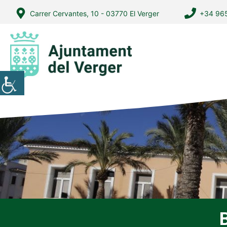
Vés
Carrer Cervantes, 10 - 03770 El Verger
+34 965
al
contingut