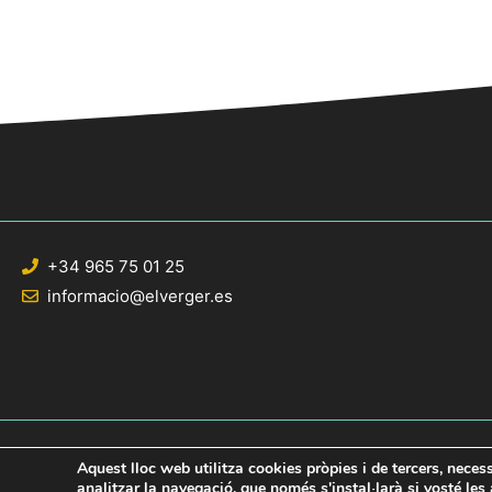
+34 965 75 01 25
informacio@elverger.es
Aquest lloc web utilitza cookies pròpies i de tercers, neces
analitzar la navegació, que només s'instal·larà si vosté le