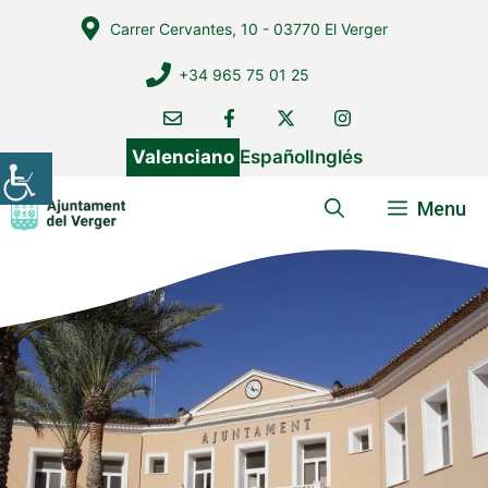
Vés
Carrer Cervantes, 10 - 03770 El Verger
al
contingut
+34 965 75 01 25
Valenciano
Español
Inglés
Menu