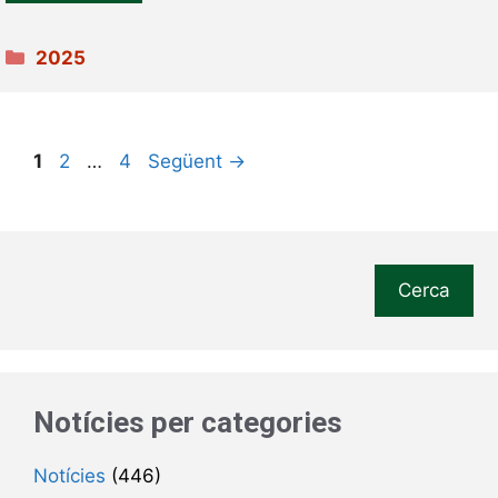
Categories
2025
Pàgina
Pàgina
Pàgina
1
2
…
4
Següent
→
Cerca
Notícies per categories
Notícies
(446)