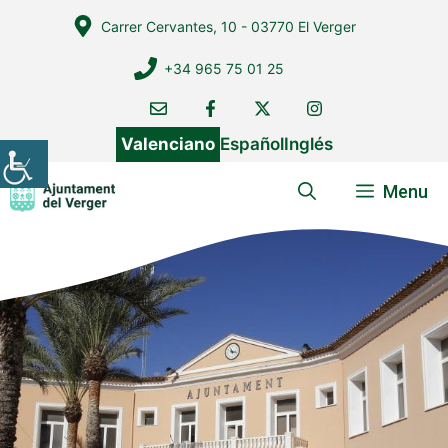
Vés
Carrer Cervantes, 10 - 03770 El Verger
al
contingut
+34 965 75 01 25
Valenciano
Español
Inglés
Menu