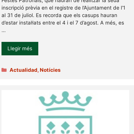
Festes Patronals, que hauran de realitzar la seua
inscripció prèvia en el registre de l’Ajuntament de l’1
al 31 de juliol. Es recorda que els casups hauran
d’estar instal·lats entre el 4 i el 7 d’agost. A més, es
…
Llegir més
Categories
Actualidad
,
Notícies