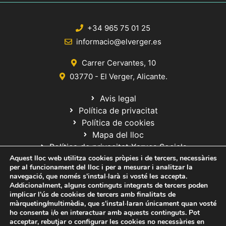
+34 965 75 01 25
informacio@elverger.es
Carrer Cervantes, 10
03770 - El Verger, Alicante.
Avis legal
Política de privacitat
Política de cookies
Mapa del lloc
Política de privacitat Xarxes Socials
Aquest lloc web utilitza cookies pròpies i de tercers, necessàries
per al funcionament del lloc i per a mesurar i analitzar la
navegació, que només s'instal·larà si vosté les accepta.
Addicionalment, alguns continguts integrats de tercers poden
implicar l'ús de cookies de tercers amb finalitats de
màrqueting/multimèdia, que s'instal·laran únicament quan vosté
ho consenta i/o en interactuar amb aquests continguts. Pot
© 2020 Web desarrollada por el Servicio de Informática de Diputación
acceptar, rebutjar o configurar les cookies no necessàries en
de Alicante