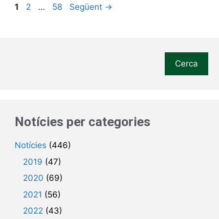
Pàgina
Pàgina
Pàgina
1
2
…
58
Següent
→
Cerca
Notícies per categories
Notícies
(446)
2019
(47)
2020
(69)
2021
(56)
2022
(43)