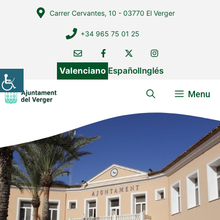
Vés
Carrer Cervantes, 10 - 03770 El Verger
al
contingut
+34 965 75 01 25
Valenciano
Español
Inglés
Menu