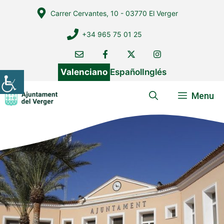
Vés
Carrer Cervantes, 10 - 03770 El Verger
al
contingut
+34 965 75 01 25
Valenciano
Español
Inglés
Menu