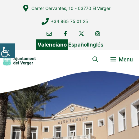
Vés
Carrer Cervantes, 10 - 03770 El Verger
al
contingut
+34 965 75 01 25
Valenciano
Español
Inglés
Menu