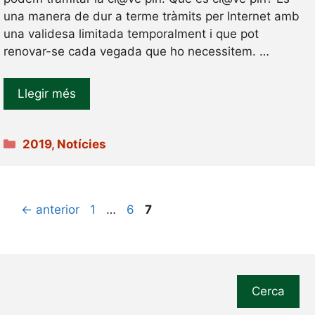
una manera de dur a terme tràmits per Internet amb
una validesa limitada temporalment i que pot
renovar-se cada vegada que ho necessitem. …
Llegir més
Categories
2019
,
Notícies
Pàgina
Pàgina
Pàgina
←
anterior
1
…
6
7
Cerca