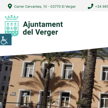
Vés
Carrer Cervantes, 10 - 03770 El Verger
+34 965
al
contingut