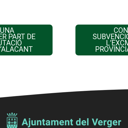
’UNA
CON
ER PART DE
SUBVENCIÓ
UTACIÓ
L’EXC
D’ALACANT
PROVINCI