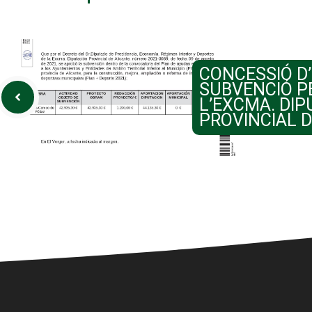
CONCESSIÓ D
SUBVENCIÓ P
L’EXCMA. DIP
PROVINCIAL 