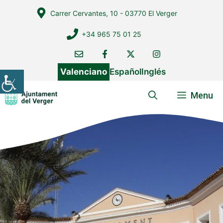
Vés
Carrer Cervantes, 10 - 03770 El Verger
al
contingut
+34 965 75 01 25
Valenciano
Español
Inglés
Menu