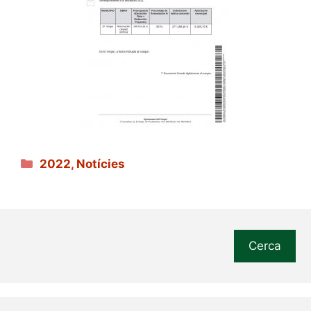
Categories
2022
,
Notícies
Cerca