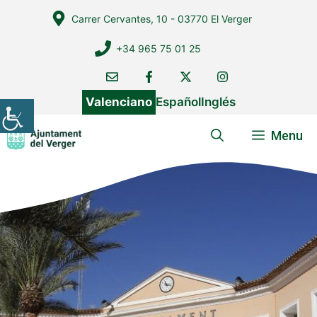
Vés
Carrer Cervantes, 10 - 03770 El Verger
al
contingut
+34 965 75 01 25
Valenciano
Español
Inglés
Menu