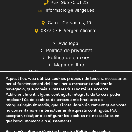
+34 965 75 01 25
informacio@elverger.es
Carrer Cervantes, 10
03770 - El Verger, Alicante.
Avis legal
Política de privacitat
Política de cookies
Mapa del lloc
Política de privacitat Xarxes Socials
Aquest lloc web utilitza cookies pròpies i de tercers, necessàries
per al funcionament del lloc i per a mesurar i analitzar la
navegació, que només s'instal·larà si vosté les accepta.
Addicionalment, alguns continguts integrats de tercers poden
implicar l'ús de cookies de tercers amb finalitats de
màrqueting/multimèdia, que s'instal·laran únicament quan vosté
ho consenta i/o en interactuar amb aquests continguts. Pot
© 2020 Web desarrollada por el Servicio de Informática de Diputación
acceptar, rebutjar o configurar les cookies no necessàries en
de Alicante
qualsevol moment als
ajustaments
.
Per a més informació visite la nostra
Política de cookies
.